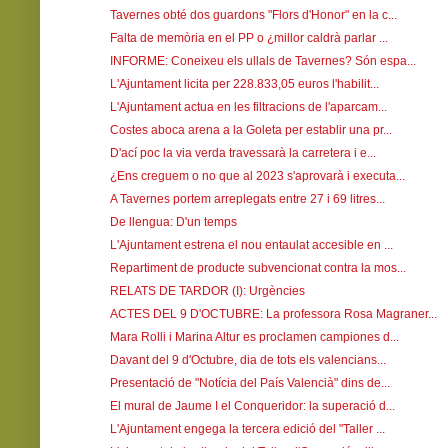
Tavernes obté dos guardons "Flors d'Honor" en la c...
Falta de memòria en el PP o ¿millor caldrà parlar ...
INFORME: Coneixeu els ullals de Tavernes? Són espa...
L'Ajuntament licita per 228.833,05 euros l'habilit...
L'Ajuntament actua en les filtracions de l'aparcam...
Costes aboca arena a la Goleta per establir una pr...
D'ací poc la via verda travessarà la carretera i e...
¿Ens creguem o no que al 2023 s'aprovarà i executa...
A Tavernes portem arreplegats entre 27 i 69 litres...
De llengua: D'un temps
L'Ajuntament estrena el nou entaulat accesible en ...
Repartiment de producte subvencionat contra la mos...
RELATS DE TARDOR (I): Urgències
ACTES DEL 9 D'OCTUBRE: La professora Rosa Magraner...
Mara Rolli i Marina Altur es proclamen campiones d...
Davant del 9 d'Octubre, dia de tots els valencians...
Presentació de "Notícia del País Valencià" dins de...
El mural de Jaume I el Conqueridor: la superació d...
L'Ajuntament engega la tercera edició del "Taller ...