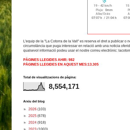
L'equip de la "La Cotorra de la Vall" es reserva el dret a publicar o 
circumstància que puga interessar en relació amb una noticia oferida. 
qualsevol informació podeu usar el nostre correu electrònic:
lacoto
PÀGINES LLEGIDES AHIR: 982
PÀGINES LLEGIDES EN AQUEST MES:13.305
Total de visualitzacions de pàgina:
8,554,171
Arxiu del blog
►
2026
(103)
►
2025
(678)
►
2024
(918)
►
2023
(1003)