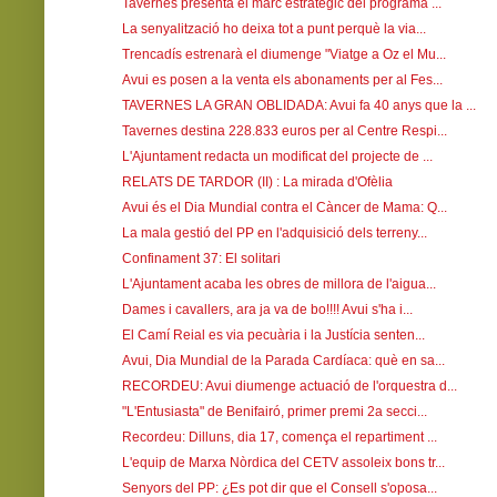
Tavernes presenta el marc estratègic del programa ...
La senyalització ho deixa tot a punt perquè la via...
Trencadís estrenarà el diumenge "Viatge a Oz el Mu...
Avui es posen a la venta els abonaments per al Fes...
TAVERNES LA GRAN OBLIDADA: Avui fa 40 anys que la ...
Tavernes destina 228.833 euros per al Centre Respi...
L'Ajuntament redacta un modificat del projecte de ...
RELATS DE TARDOR (II) : La mirada d'Ofèlia
Avui és el Dia Mundial contra el Càncer de Mama: Q...
La mala gestió del PP en l'adquisició dels terreny...
Confinament 37: El solitari
L'Ajuntament acaba les obres de millora de l'aigua...
Dames i cavallers, ara ja va de bo!!!! Avui s'ha i...
El Camí Reial es via pecuària i la Justícia senten...
Avui, Dia Mundial de la Parada Cardíaca: què en sa...
RECORDEU: Avui diumenge actuació de l'orquestra d...
"L'Entusiasta" de Benifairó, primer premi 2a secci...
Recordeu: Dilluns, dia 17, comença el repartiment ...
L'equip de Marxa Nòrdica del CETV assoleix bons tr...
Senyors del PP: ¿Es pot dir que el Consell s'oposa...