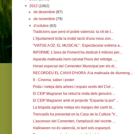
▼
2022
(1062)
►
de desembre
(87)
►
de novembre
(79)
▼
d’octubre
(63)
Tradicions que perd el poble valencia: la nit de l...
L'Ajuntament licita la instal·lació d'una nova zon...
"VIATGE A OZ. EL MUSICAL" : Espectacular estrena a...
INFORME: L'àrea de Foment ha dedicat 4 milions per...
Aquesta matinada hem canviat l'hora del rellotge. ...
Horari especial del Cementeri Municipal per els di...
RECORDEU EL CANVI D'HORA: A la matinada de diumeng...
9 - Cinema, saber i poder
Poda i neteja dels arbres i espais verds del Clot ...
El CEIP Magraner ha rebut la visita dels genuïns ...
El CEIP Magraner amb el projecte "Espanta la por" ...
La brigada agrària neteja els marges del carril bi...
Trencadís ha presentat en la Casa de la Cultura "V...
L'ascensor del Cementeri, l'ampliació del recinte ...
Halloween no és valencià, ni tant sols espanyol.