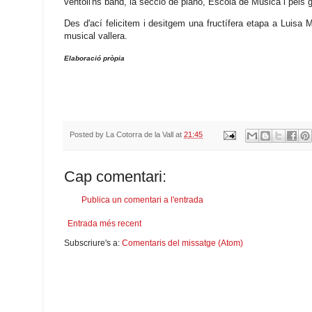
ventoli'ns band, la secció de piano, Escola de Música i pels
Des d'ací felicitem i desitgem una fructífera etapa a Luisa M
musical vallera.
Elaboració pròpia
Posted by
La Cotorra de la Vall
at
21:45
Cap comentari:
Publica un comentari a l'entrada
Entrada més recent
Subscriure's a:
Comentaris del missatge (Atom)