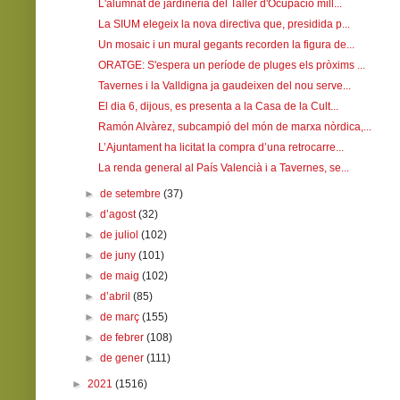
L'alumnat de jardineria del Taller d'Ocupació mill...
La SIUM elegeix la nova directiva que, presidida p...
Un mosaic i un mural gegants recorden la figura de...
ORATGE: S'espera un període de pluges els pròxims ...
Tavernes i la Valldigna ja gaudeixen del nou serve...
El dia 6, dijous, es presenta a la Casa de la Cult...
Ramón Alvàrez, subcampió del món de marxa nòrdica,...
L’Ajuntament ha licitat la compra d’una retrocarre...
La renda general al País Valencià i a Tavernes, se...
►
de setembre
(37)
►
d’agost
(32)
►
de juliol
(102)
►
de juny
(101)
►
de maig
(102)
►
d’abril
(85)
►
de març
(155)
►
de febrer
(108)
►
de gener
(111)
►
2021
(1516)